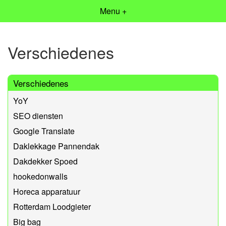
Menu +
Verschiedenes
Verschiedenes
YoY
SEO diensten
Google Translate
Daklekkage Pannendak
Dakdekker Spoed
hookedonwalls
Horeca apparatuur
Rotterdam Loodgieter
Big bag